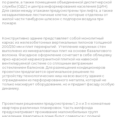
по рампе, а также помещения объединенной диспетчерской
службы (ОДС) и центра информирования населения (ЦИН).
Для связи между этажами предусмотрены три лифта, а также
незадымляемые лестничные клетки, которые отделены от
жилой части тамбуром-шлюзом с подпором воздуха при
пожаре.
Конструктивно здание представляет собой монолитный
каркас из железобетонных вертикальных пилонов толщиной
200/250 мм и плит перекрытий. Утепление наружных стен
выполнено из минераловатных плит на основе базальтового
волокна. Фасадное оформление сочетает в себе облицовку
ярко-красной керамогранитной плиткой на навесной
вентилируемой системе со сплошным витражным
остеклением балконов. Для размещения кондиционеров
проектом предлагается оригинальное решение по
устройству технологических ниш на всю высоту здания с
ограждением из перфорированного металла, который не
только маскирует оборудование, но и придает фасаду особую
динамику.
Проектным решением предусмотрены 1, 2-х и 3-х комнатные
квартиры различных планировок. Часть жилфонда
предусматривает проживание маломобильных групп
населения. Квартиры в доме будут сдаваться с полной